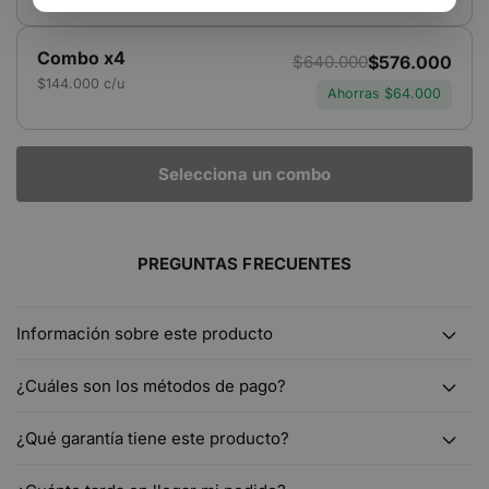
s
s
p
p
o
o
Combo x4
n
n
$576.000
$640.000
i
i
$144.000 c/u
b
b
Ahorras $64.000
l
l
e
e
Selecciona un combo
PREGUNTAS FRECUENTES
Información sobre este producto
¿Cuáles son los métodos de pago?
¿Qué garantía tiene este producto?