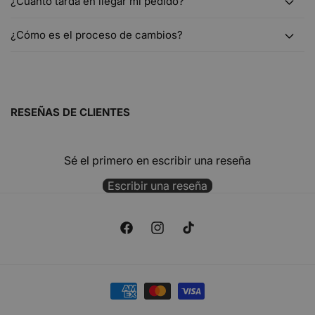
¿Cuánto tarda en llegar mi pedido?
¿Cómo es el proceso de cambios?
RESEÑAS DE CLIENTES
Sé el primero en escribir una reseña
Escribir una reseña
F
I
T
a
n
i
c
s
k
F
e
t
T
o
b
a
o