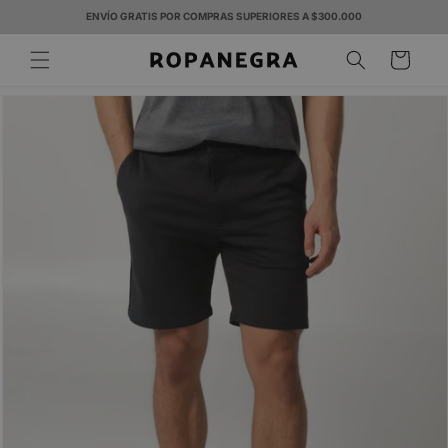
C
mente
ENVÍO GRATIS POR COMPRAS SUPERIORES A $300.000
al
a
Ir
conteni
rr
directa
do
mente a
it
la
o
informa
ción del
product
o